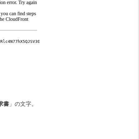
求書
」の文字。