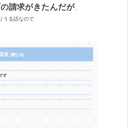
万の請求がきたんだが
。
りうる話なので
目次
です